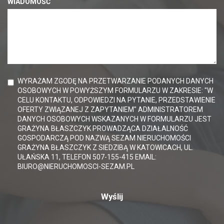
WIADOMOŚĆ
WYRAŻAM ZGODĘ NA PRZETWARZANIE PODANYCH DANYCH
OSOBOWYCH W POWYŻSZYM FORMULARZU W ZAKRESIE: "W
CELU KONTAKTU, ODPOWIEDZI NA PYTANIE, PRZEDSTAWIENIE
OFERTY ZWIĄZANEJ Z ZAPYTANIEM" ADMINISTRATOREM
DANYCH OSOBOWYCH WSKAZANYCH W FORMULARZU JEST
GRAŻYNA BŁASZCZYK PROWADZĄCA DZIAŁALNOŚĆ
GOSPODARCZĄ POD NAZWĄ SEZAM NIERUCHOMOŚCI
GRAŻYNA BŁASZCZYK Z SIEDZIBĄ W KATOWICACH, UL.
UŁAŃSKA 11, TELEFON 507-155-415 EMAIL:
BIURO@NIERUCHOMOSCI-SEZAM.PL