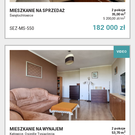
MIESZKANIE NA SPRZEDAŻ
2 pokoje
2
35,00 m
Świętochłowice
2
5 200,00 zł/m
182 000 zł
SEZ-MS-550
VIDEO
MIESZKANIE NA WYNAJEM
2 pokoje
2
53,70 m
Katowice, Osiedle Tysiąclecia