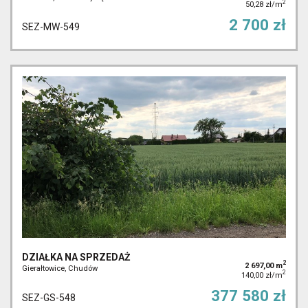
2
50,28 zł/m
2 700 zł
SEZ-MW-549
DZIAŁKA NA SPRZEDAŻ
2
2 697,00 m
Gierałtowice, Chudów
2
140,00 zł/m
377 580 zł
SEZ-GS-548