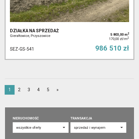
DZIAŁKA NA SPRZEDAŻ
2
5 803,00 m
Gierałtowice, Przyszowice
2
170,00 zł/m
986 510 zł
SEZ-GS-541
1
2
3
4
5
»
NIERUCHOMOŚĆ
TRANSAKCJA