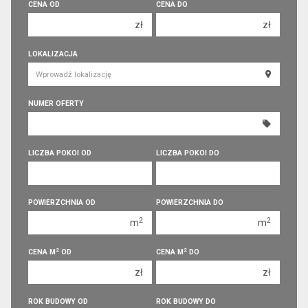
CENA OD
CENA DO
zł
zł
150 000 zł
150 000 zł
LOKALIZACJA
200 000 zł
200 000 zł
250 000 zł
250 000 zł
NUMER OFERTY
300 000 zł
300 000 zł
350 000 zł
350 000 zł
400 000 zł
400 000 zł
LICZBA POKOI OD
LICZBA POKOI DO
450 000 zł
450 000 zł
1 pokój
1 pokój
POWIERZCHNIA OD
POWIERZCHNIA DO
2 pokoje
2 pokoje
2
2
m
m
3 pokoje
3 pokoje
2
2
CENA M
OD
CENA M
DO
4 pokoje
4 pokoje
zł
zł
5 pokoi
5 pokoi
6 pokoi
6 pokoi
ROK BUDOWY OD
ROK BUDOWY DO