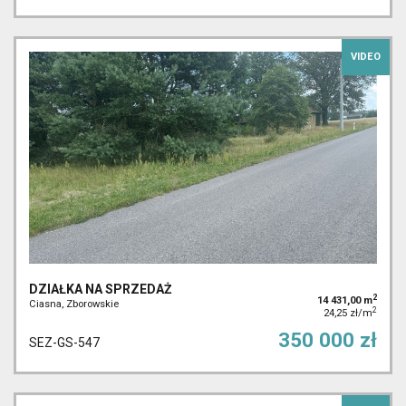
VIDEO
DZIAŁKA NA SPRZEDAŻ
2
14 431,00 m
Ciasna, Zborowskie
2
24,25 zł/m
350 000 zł
SEZ-GS-547