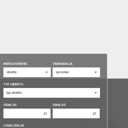
NIERUCHOMOŚĆ
TRANSAKCJA
TYP OBIEKTU
CENA OD
CENA DO
zł
zł
150 000 zł
150 000 zł
LOKALIZACJA