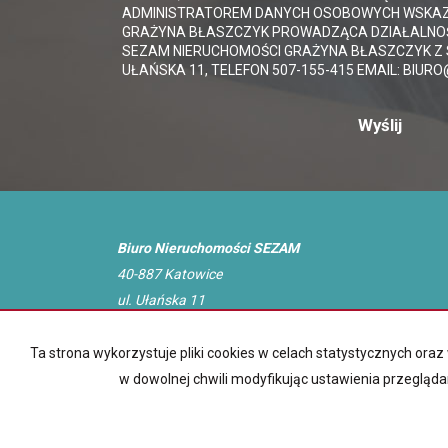
ADMINISTRATOREM DANYCH OSOBOWYCH WSKAZ
GRAŻYNA BŁASZCZYK PROWADZĄCA DZIAŁALNO
SEZAM NIERUCHOMOŚCI GRAŻYNA BŁASZCZYK Z S
UŁAŃSKA 11, TELEFON 507-155-415 EMAIL: BIU
Biuro Nieruchomości SEZAM
40-887 Katowice
ul. Ułańska 11
tel.: 507 155 415
biuro@nieruchomosci-sezam.pl
Ta strona wykorzystuje pliki cookies w celach statystycznych or
w dowolnej chwili modyfikując ustawienia przegląda
Sez