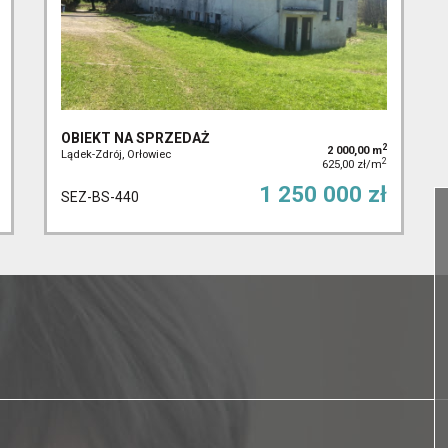
OBIEKT NA SPRZEDAŻ
2
2 000,00 m
Lądek-Zdrój, Orłowiec
2
625,00 zł/m
1 250 000 zł
SEZ-BS-440