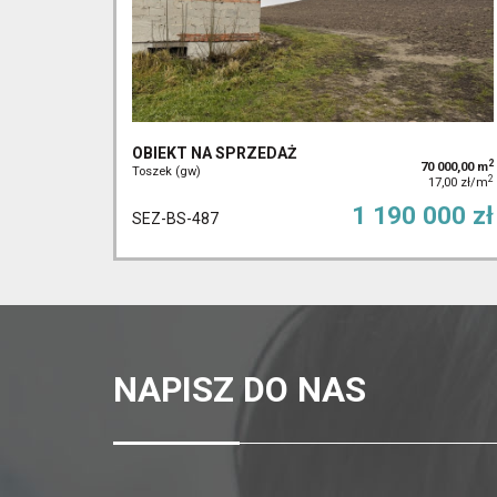
OBIEKT NA SPRZEDAŻ
2
70 000,00 m
Toszek (gw)
2
17,00 zł/m
1 190 000 zł
SEZ-BS-487
NAPISZ DO NAS