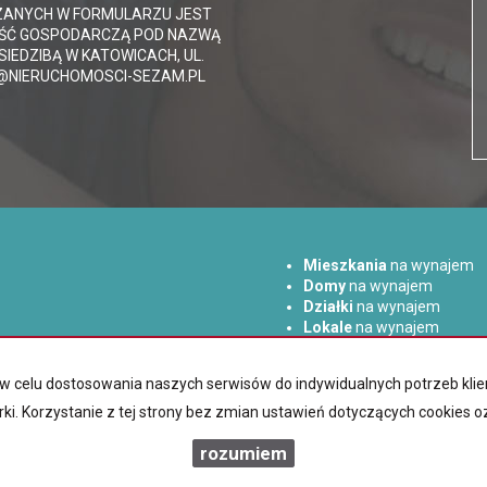
ANYCH W FORMULARZU JEST
ŚĆ GOSPODARCZĄ POD NAZWĄ
IEDZIBĄ W KATOWICACH, UL.
RO@NIERUCHOMOSCI-SEZAM.PL
Mieszkania
na wynajem
Domy
na wynajem
Działki
na wynajem
Lokale
na wynajem
Hale
na wynajem
Obiekty
na wynajem
az w celu dostosowania naszych serwisów do indywidualnych potrzeb k
rki. Korzystanie z tej strony bez zmian ustawień dotyczących cookies 
rozumiem
am Nieruchomości
2026
Program dla biur nieruchomości
Galactica 