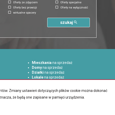
Oferty ze zdjęciem
Oferty specjalne
Oferty bez prowizji
Oferty na wyłączność
wirtualne spacery
szukaj
Mieszkania
na sprzedaż
Domy
na sprzedaż
Działki
na sprzedaż
Lokale
na sprzedaż
Hale
na sprzedaż
Obiekty
na sprzedaż
lientów. Zmiany ustawień dotyczących plików cookie można dokonać
oznacza, że będą one zapisane w pamięci urządzenia.
Virgo