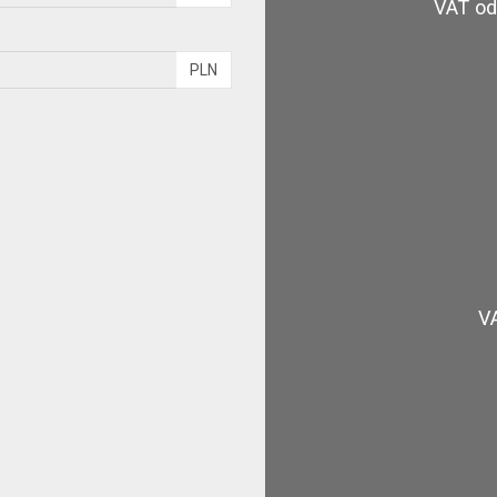
VAT od 
PLN
VA