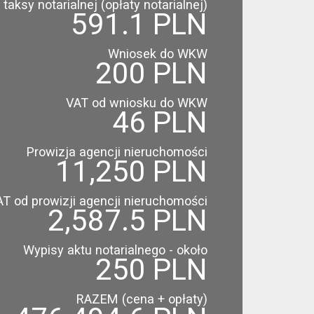
taksy notarialnej (opłaty notarialnej)
591.1 PLN
Wniosek do WKW
200 PLN
VAT od wniosku do WKW
46 PLN
Prowizja agencji nieruchomości
11,250 PLN
T od prowizji agencji nieruchomości
2,587.5 PLN
Wypisy aktu notarialnego - około
250 PLN
RAZEM (cena + opłaty)