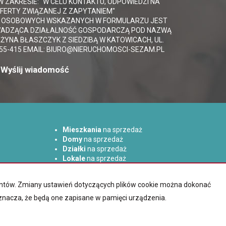
ZAKRESIE: "W CELU KONTAKTU, ODPOWIEDZI NA
OFERTY ZWIĄZANEJ Z ZAPYTANIEM"
 OSOBOWYCH WSKAZANYCH W FORMULARZU JEST
ADZĄCA DZIAŁALNOŚĆ GOSPODARCZĄ POD NAZWĄ
YNA BŁASZCZYK Z SIEDZIBĄ W KATOWICACH, UL.
155-415 EMAIL: BIURO@NIERUCHOMOSCI-SEZAM.PL
Mieszkania
na sprzedaż
Domy
na sprzedaż
Działki
na sprzedaż
Lokale
na sprzedaż
Hale
na sprzedaż
Obiekty
na sprzedaż
lientów. Zmiany ustawień dotyczących plików cookie można dokonać
oznacza, że będą one zapisane w pamięci urządzenia.
Virgo