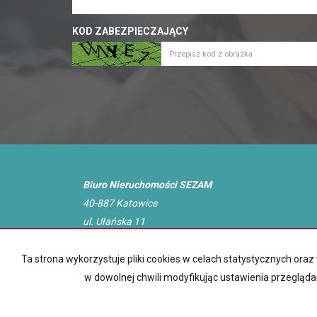
KOD ZABEZPIECZAJĄCY
Biuro Nieruchomości SEZAM
40-887 Katowice
ul. Ułańska 11
tel.: 507 155 415
biuro@nieruchomosci-sezam.pl
Ta strona wykorzystuje pliki cookies w celach statystycznych or
w dowolnej chwili modyfikując ustawienia przegląda
Sez