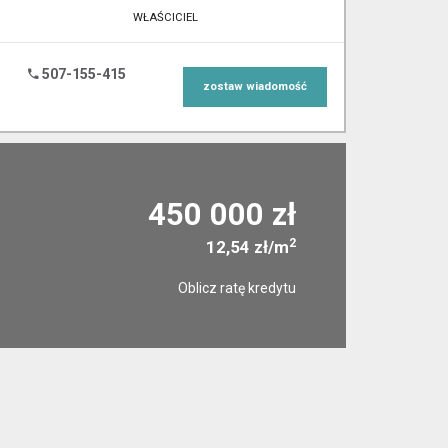
WŁAŚCICIEL
507-155-415
zostaw wiadomość
450 000 zł
2
12,54 zł/m
Oblicz ratę kredytu