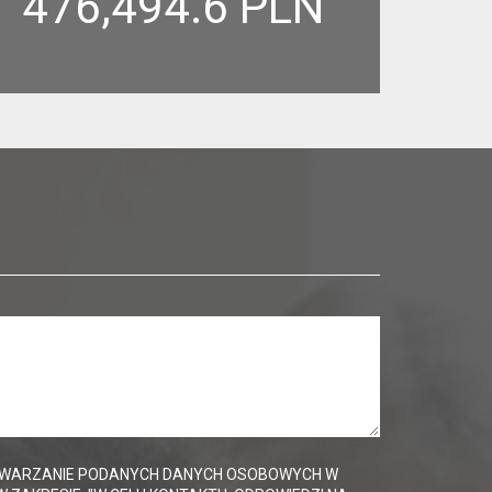
476,494.6 PLN
WARZANIE PODANYCH DANYCH OSOBOWYCH W