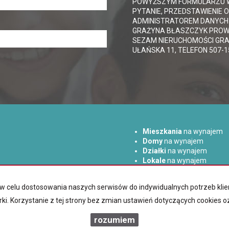
POWYŻSZYM FORMULARZU W 
PYTANIE, PRZEDSTAWIENIE 
ADMINISTRATOREM DANYCH
GRAŻYNA BŁASZCZYK PROW
SEZAM NIERUCHOMOŚCI GRAŻ
UŁAŃSKA 11, TELEFON 507-
Mieszkania
na wynajem
Domy
na wynajem
Działki
na wynajem
Lokale
na wynajem
Hale
na wynajem
Obiekty
na wynajem
az w celu dostosowania naszych serwisów do indywidualnych potrzeb k
rki. Korzystanie z tej strony bez zmian ustawień dotyczących cookies 
rozumiem
am Nieruchomości
2026
Program dla biur nieruchomości
Galactica 