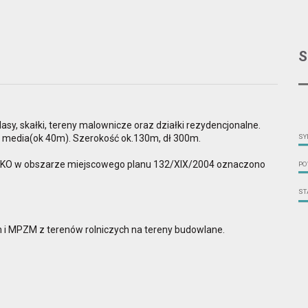
S
lasy, skałki, tereny malownicze oraz działki rezydencjonalne.
ie media(ok 40m). Szerokość ok.130m, dł 300m.
SY
SKO w obszarze miejscowego planu 132/XIX/2004 oznaczono
PO
ST
m i MPZM z terenów rolniczych na tereny budowlane.