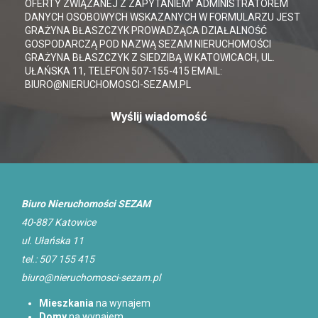
OFERTY ZWIĄZANEJ Z ZAPYTANIEM" ADMINISTRATOREM
DANYCH OSOBOWYCH WSKAZANYCH W FORMULARZU JEST
GRAŻYNA BŁASZCZYK PROWADZĄCA DZIAŁALNOŚĆ
GOSPODARCZĄ POD NAZWĄ SEZAM NIERUCHOMOŚCI
GRAŻYNA BŁASZCZYK Z SIEDZIBĄ W KATOWICACH, UL.
UŁAŃSKA 11, TELEFON 507-155-415 EMAIL:
BIURO@NIERUCHOMOSCI-SEZAM.PL
Biuro Nieruchomości SEZAM
40-887 Katowice
ul. Ułańska 11
tel.: 507 155 415
biuro@nieruchomosci-sezam.pl
Mieszkania
na wynajem
Domy
na wynajem