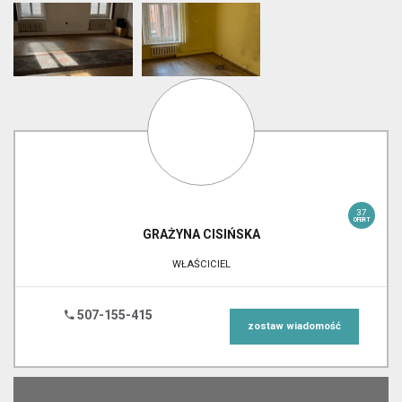
37
OFERT
GRAŻYNA
CISIŃSKA
WŁAŚCICIEL
507-155-415
zostaw wiadomość