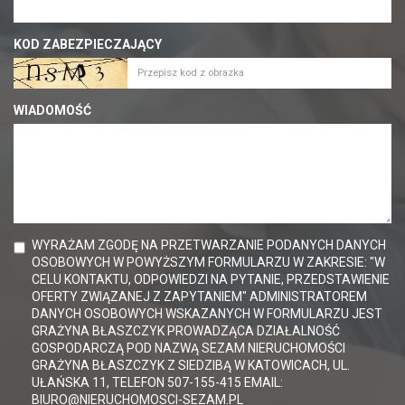
KOD ZABEZPIECZAJĄCY
WIADOMOŚĆ
WYRAŻAM ZGODĘ NA PRZETWARZANIE PODANYCH DANYCH
OSOBOWYCH W POWYŻSZYM FORMULARZU W ZAKRESIE: "W
CELU KONTAKTU, ODPOWIEDZI NA PYTANIE, PRZEDSTAWIENIE
OFERTY ZWIĄZANEJ Z ZAPYTANIEM" ADMINISTRATOREM
DANYCH OSOBOWYCH WSKAZANYCH W FORMULARZU JEST
GRAŻYNA BŁASZCZYK PROWADZĄCA DZIAŁALNOŚĆ
GOSPODARCZĄ POD NAZWĄ SEZAM NIERUCHOMOŚCI
GRAŻYNA BŁASZCZYK Z SIEDZIBĄ W KATOWICACH, UL.
UŁAŃSKA 11, TELEFON 507-155-415 EMAIL:
BIURO@NIERUCHOMOSCI-SEZAM.PL