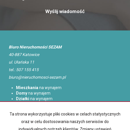
Biuro Nieruchomości SEZAM
40-887 Katowice
ul. Ułańska 11
tel.: 507 155 415
biuro@nieruchomosci-sezam.pl
Mieszkania
na wynajem
Domy
na wynajem
Działki
na wynajem
Lokale
na wynajem
Hale
na wynajem
Ta strona wykorzystuje pliki cookies w celach statystycznych
Obiekty
na wynajem
oraz w celu dostosowania naszych serwisów do
Mieszkania
na sprzedaż
indywidualnych potrzeb klientów. Zmiany ustawień